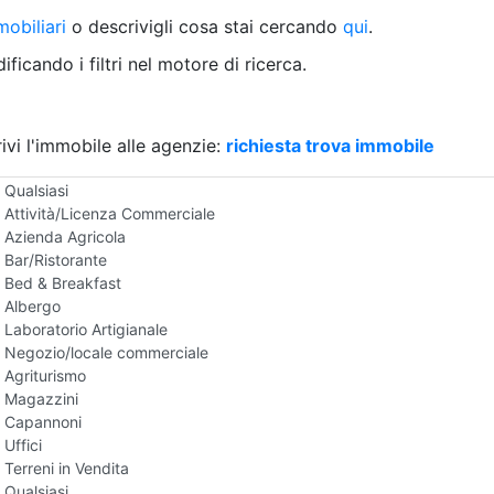
Villetta a schiera
obiliari
o descrivigli cosa stai cercando
qui
.
Rustico/Casale
Loft/Open space
ficando i filtri nel motore di ricerca.
Camera d'Albergo
Multiproprietà
Palazzo/Stabile
ivi l'immobile alle agenzie:
Box/Garage
richiesta trova immobile
Negozi e Attivita Commerciali in Vendita
Qualsiasi
Attività/Licenza Commerciale
Azienda Agricola
Bar/Ristorante
Bed & Breakfast
Albergo
Laboratorio Artigianale
Negozio/locale commerciale
Agriturismo
Magazzini
Capannoni
Uffici
Terreni in Vendita
Qualsiasi