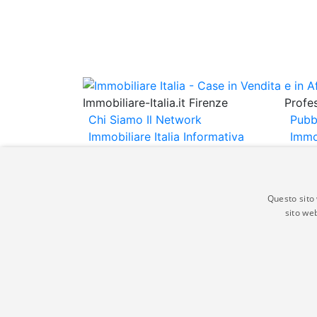
Immobiliare-Italia.it Firenze
Profes
Chi Siamo
Il Network
Pubb
Immobiliare Italia
Informativa
Immo
Privacy
Informativa Cookie
Immob
Contatti
Espo
Annu
Questo sito 
sito web
Gli annunci immobiliari presenti su immobili
non comporta l'approvazione o l'avallo da pa
italia.it quindi non è responsabile della ver
aspetto dei suddetti annunci.
© Copyright 2007 - 2026 Immobiliare-Itali