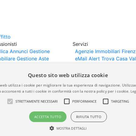
sionisti
Servizi
lica Annunci
Gestione
Agenzie Immobiliari Firen
biliare
Gestione Aste
eMail Alert
Trova Casa
Va
iliari
Portali Partner
Casa
rtazione
Importazione
Questo sito web utilizza cookie
nci da Sito Web
web utilizza i cookie per migliorare la tua esperienza di navigazione. Utilizza
 acconsenti a tutti i cookie in conformità con la nostra policy per i cookie.
Leg
are-italia.it vengono pubblicati da agenzie immobiliari e co
STRETTAMENTE NECESSARI
PERFORMANCE
TARGETING
rte di immobiliare-italia.it nè implica alcuna forma di gar
idicità, della correttezza, della completezza, della normativa
ACCETTA TUTTO
RIFIUTA TUTTO
MOSTRA DETTAGLI
a.it - Part. IVA 00587600453
Power