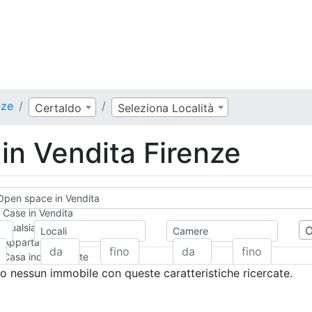
nze
Certaldo
Seleziona Località
in Vendita Firenze
Open space in Vendita
Case in Vendita
Qualsiasi
Locali
Camere
Appartamento
Casa indipendente
Casa Semi-indipendente
 nessun immobile con queste caratteristiche ricercate.
Attico/Mansarda
Villa