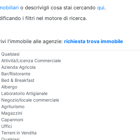
Villetta a schiera
obiliari
o descrivigli cosa stai cercando
qui
.
Rustico/Casale
Loft/Open space
ficando i filtri nel motore di ricerca.
Camera d'Albergo
Multiproprietà
Palazzo/Stabile
ivi l'immobile alle agenzie:
Box/Garage
richiesta trova immobile
Negozi e Attivita Commerciali in Vendita
Qualsiasi
Attività/Licenza Commerciale
Azienda Agricola
Bar/Ristorante
Bed & Breakfast
Albergo
Laboratorio Artigianale
Negozio/locale commerciale
Agriturismo
Magazzini
Capannoni
Uffici
Terreni in Vendita
Qualsiasi