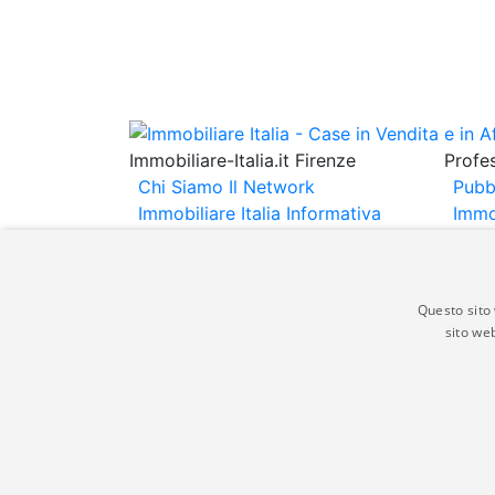
Immobiliare-Italia.it Firenze
Profes
Chi Siamo
Il Network
Pubb
Immobiliare Italia
Informativa
Immo
Privacy
Informativa Cookie
Immob
Contatti
Espo
Annu
Questo sito 
sito web
Gli annunci immobiliari presenti su immobili
non comporta l'approvazione o l'avallo da pa
italia.it quindi non è responsabile della ver
aspetto dei suddetti annunci.
© Copyright 2007 - 2026 Immobiliare-Itali