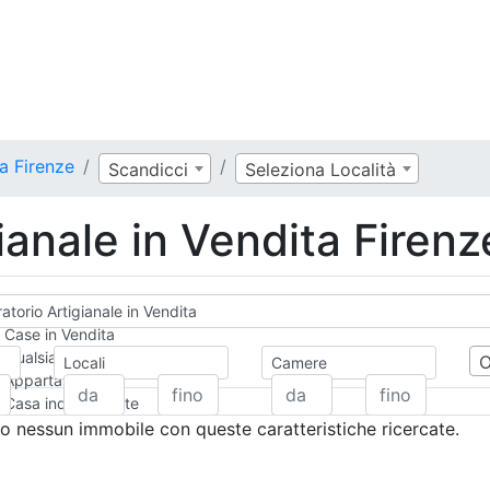
ta Firenze
Scandicci
Seleziona Località
ianale in Vendita Firenz
atorio Artigianale in Vendita
Case in Vendita
Qualsiasi
Locali
Camere
Appartamento
Casa indipendente
Casa Semi-indipendente
 nessun immobile con queste caratteristiche ricercate.
Attico/Mansarda
Villa