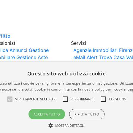
sionisti
Servizi
lica Annunci
Gestione
Agenzie Immobiliari Firen
biliare
Gestione Aste
eMail Alert
Trova Casa
Va
iliari
Portali Partner
Casa
rtazione
Importazione
Questo sito web utilizza cookie
nci da Sito Web
web utilizza i cookie per migliorare la tua esperienza di navigazione. Utilizza
 acconsenti a tutti i cookie in conformità con la nostra policy per i cookie.
Leg
are-italia.it vengono pubblicati da agenzie immobiliari e co
STRETTAMENTE NECESSARI
PERFORMANCE
TARGETING
rte di immobiliare-italia.it nè implica alcuna forma di gar
idicità, della correttezza, della completezza, della normativa
ACCETTA TUTTO
RIFIUTA TUTTO
MOSTRA DETTAGLI
a.it - Part. IVA 00587600453
Power