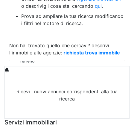
Laboratorio Artigianale
o descrivigli cosa stai cercando
qui
.
Negozio/locale commerciale
Prova ad ampliare la tua ricerca modificando
Agriturismo
i filtri nel motore di ricerca.
Magazzini
Capannoni
Uffici
Terreni in Vendita
Non hai trovato quello che cercavi?
descrivi
Qualsiasi
l'immobile alle agenzie:
richiesta trova immobile
Terreno edificabile
Terreno
Ricevi i nuovi annunci corrispondenti alla tua
ricerca
Attiva Email-Alert
Servizi immobiliari