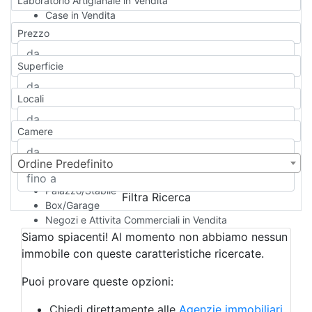
Laboratorio Artigianale in Vendita
Case in Vendita
Qualsiasi
Prezzo
Appartamento
Casa indipendente
Superficie
Casa Semi-indipendente
Attico/Mansarda
Locali
Villa
Villetta a schiera
Camere
Rustico/Casale
Loft/Open space
Camera d'Albergo
Ordine Predefinito
Multiproprietà
Palazzo/Stabile
Filtra Ricerca
Box/Garage
Negozi e Attivita Commerciali in Vendita
Qualsiasi
Siamo spiacenti! Al momento non abbiamo nessun
Attività/Licenza Commerciale
immobile con queste caratteristiche ricercate.
Azienda Agricola
Bar/Ristorante
Puoi provare queste opzioni:
Bed & Breakfast
Albergo
Chiedi direttamente alle
Agenzie immobiliari