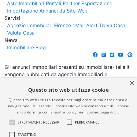
Aste Immobiliari
Portali Partner Esportazione
Importazione Annunci da Sito Web
Servizi
Agenzie Immobiliari Firenze
eMail Alert
Trova Casa
Valuta Casa
News
Immobiliare Blog
Gli annunci immobiliari presenti su immobiliare-italia.it
vengono pubblicati da agenzie immobiliari e
×
costruttori. La pubblicazione degli annunci non
comporta l'approvazione o l'avallo da parte di
Questo sito web utilizza cookie
immobiliare-italia.it nè implica alcuna forma di
Questo sito web utilizza i cookie per migliorare la tua esperienza di
garanzia da parte di quest'ultima. immobiliare-italia.it
navigazione. Utilizzando il nostro sito web acconsenti a tutti i cookie
quindi non è responsabile della veridicità, della
in conformità con la nostra policy per i cookie.
Leggi di più
correttezza, della completezza, della normativa in
STRETTAMENTE NECESSARI
PERFORMANCE
materia di privacy e/o di alcun altro aspetto dei
suddetti annunci.
TARGETING