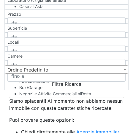
Laboratorio Artigianale all'asta
Case all'Asta
Qualsiasi
Prezzo
Appartamento
Casa indipendente
Superficie
Casa Semi-indipendente
Attico/Mansarda
Locali
Villa
Villetta a schiera
Camere
Rustico/Casale
Loft/Open space
Camera d'Albergo
Ordine Predefinito
Multiproprietà
Palazzo/Stabile
Filtra Ricerca
Box/Garage
Negozi e Attivita Commerciali all'Asta
Qualsiasi
Siamo spiacenti! Al momento non abbiamo nessun
Attività/Licenza Commerciale
immobile con queste caratteristiche ricercate.
Azienda Agricola
Bar/Ristorante
Puoi provare queste opzioni:
Bed & Breakfast
Albergo
Chiedi direttamente alle
Agenzie immobiliari