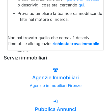
Laboratorio Artigianale
o descrivigli cosa stai cercando
qui
.
Negozio/locale commerciale
Prova ad ampliare la tua ricerca modificando
Agriturismo
i filtri nel motore di ricerca.
Magazzini
Capannoni
Uffici
Terreni all'Asta
Non hai trovato quello che cercavi?
descrivi
Qualsiasi
l'immobile alle agenzie:
richiesta trova immobile
Terreno edificabile
Terreno
Servizi immobiliari
Agenzie Immobiliari
Agenzie immobiliari Firenze
Pubblica Annunci