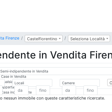
ta Firenze
Castelfiorentino
Seleziona Località
ndente in Vendita Fire
Semi-indipendente in Vendita
Case in Vendita
Qualsiasi
Locali
Camere
Appartamento
Casa indipendente
Casa Semi-indipendente
 nessun immobile con queste caratteristiche ricercate.
Attico/Mansarda
Villa