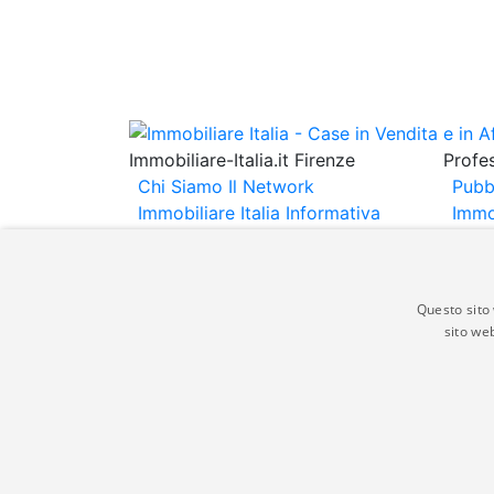
Immobiliare-Italia.it Firenze
Profes
Chi Siamo
Il Network
Pubb
Immobiliare Italia
Informativa
Immo
Privacy
Informativa Cookie
Immob
Contatti
Espo
Annu
Questo sito 
sito web
Gli annunci immobiliari presenti su immobili
non comporta l'approvazione o l'avallo da pa
italia.it quindi non è responsabile della ver
aspetto dei suddetti annunci.
© Copyright 2007 - 2026 Immobiliare-Itali