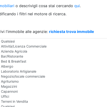
Villetta a schiera
obiliari
o descrivigli cosa stai cercando
qui
.
Rustico/Casale
Loft/Open space
ficando i filtri nel motore di ricerca.
Camera d'Albergo
Multiproprietà
Palazzo/Stabile
ivi l'immobile alle agenzie:
Box/Garage
richiesta trova immobile
Negozi e Attivita Commerciali in Vendita
Qualsiasi
Attività/Licenza Commerciale
Azienda Agricola
Bar/Ristorante
Bed & Breakfast
Albergo
Laboratorio Artigianale
Negozio/locale commerciale
Agriturismo
Magazzini
Capannoni
Uffici
Terreni in Vendita
Qualsiasi