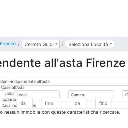
 Firenze
Cerreto Guidi
Seleziona Località
ndente all'asta Firenze
Semi-indipendente all'asta
Case all'Asta
Qualsiasi
Locali
Camere
Appartamento
Casa indipendente
Casa Semi-indipendente
 nessun immobile con queste caratteristiche ricercate.
Attico/Mansarda
Villa