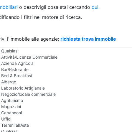
Villetta a schiera
obiliari
o descrivigli cosa stai cercando
qui
.
Rustico/Casale
Loft/Open space
ficando i filtri nel motore di ricerca.
Camera d'Albergo
Multiproprietà
Palazzo/Stabile
ivi l'immobile alle agenzie:
Box/Garage
richiesta trova immobile
Negozi e Attivita Commerciali all'Asta
Qualsiasi
Attività/Licenza Commerciale
Azienda Agricola
Bar/Ristorante
Bed & Breakfast
Albergo
Laboratorio Artigianale
Negozio/locale commerciale
Agriturismo
Magazzini
Capannoni
Uffici
Terreni all'Asta
Qualsiasi