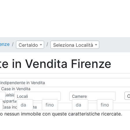
renze
Certaldo
Seleziona Località
e in Vendita Firenze
indipendente in Vendita
Case in Vendita
Qualsiasi
Locali
Camere
Appartamento
Casa indipendente
Casa Semi-indipendente
 nessun immobile con queste caratteristiche ricercate.
Attico/Mansarda
Villa