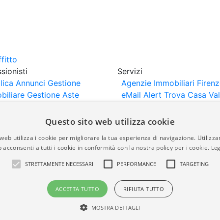
sionisti
Servizi
lica Annunci
Gestione
Agenzie Immobiliari Firen
biliare
Gestione Aste
eMail Alert
Trova Casa
Va
iliari
Portali Partner
Casa
rtazione
Importazione
Questo sito web utilizza cookie
nci da Sito Web
web utilizza i cookie per migliorare la tua esperienza di navigazione. Utilizza
 acconsenti a tutti i cookie in conformità con la nostra policy per i cookie.
Leg
are-italia.it vengono pubblicati da agenzie immobiliari e co
STRETTAMENTE NECESSARI
PERFORMANCE
TARGETING
rte di immobiliare-italia.it nè implica alcuna forma di gar
idicità, della correttezza, della completezza, della normativa
ACCETTA TUTTO
RIFIUTA TUTTO
MOSTRA DETTAGLI
a.it - Part. IVA 00587600453
Power