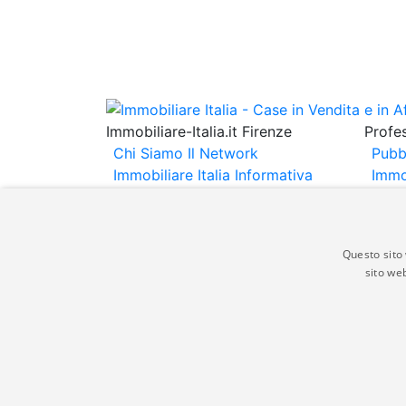
Immobiliare-Italia.it Firenze
Profes
Chi Siamo
Il Network
Pubb
Immobiliare Italia
Informativa
Immo
Privacy
Informativa Cookie
Immob
Contatti
Espo
Annu
Questo sito 
sito web
Gli annunci immobiliari presenti su immobili
non comporta l'approvazione o l'avallo da pa
italia.it quindi non è responsabile della ver
aspetto dei suddetti annunci.
© Copyright 2007 - 2026 Immobiliare-Itali