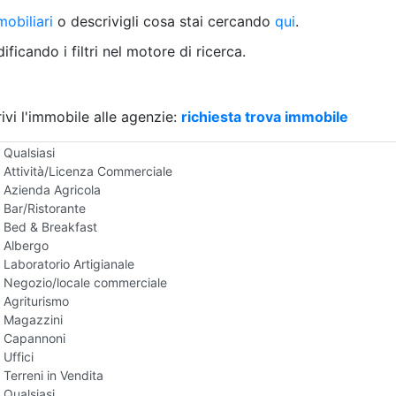
Villetta a schiera
obiliari
o descrivigli cosa stai cercando
qui
.
Rustico/Casale
Loft/Open space
ficando i filtri nel motore di ricerca.
Camera d'Albergo
Multiproprietà
Palazzo/Stabile
ivi l'immobile alle agenzie:
Box/Garage
richiesta trova immobile
Negozi e Attivita Commerciali in Vendita
Qualsiasi
Attività/Licenza Commerciale
Azienda Agricola
Bar/Ristorante
Bed & Breakfast
Albergo
Laboratorio Artigianale
Negozio/locale commerciale
Agriturismo
Magazzini
Capannoni
Uffici
Terreni in Vendita
Qualsiasi