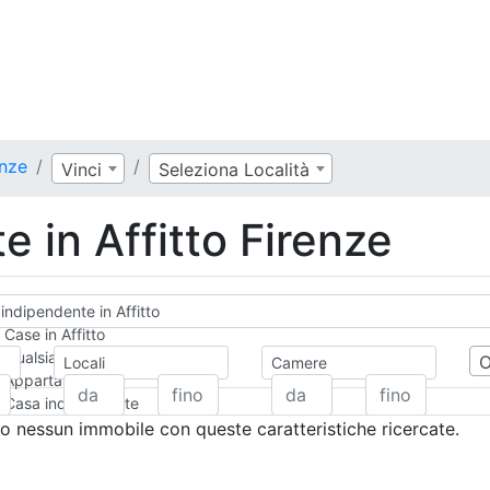
enze
Vinci
Seleziona Località
 in Affitto Firenze
indipendente in Affitto
Case in Affitto
Qualsiasi
Locali
Camere
Appartamento
Casa indipendente
Casa Semi-indipendente
 nessun immobile con queste caratteristiche ricercate.
Attico/Mansarda
Villa