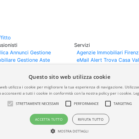
sionisti
Servizi
lica Annunci
Gestione
Agenzie Immobiliari Firen
biliare
Gestione Aste
eMail Alert
Trova Casa
Va
iliari
Portali Partner
Casa
rtazione
Importazione
Questo sito web utilizza cookie
nci da Sito Web
web utilizza i cookie per migliorare la tua esperienza di navigazione. Utilizza
 acconsenti a tutti i cookie in conformità con la nostra policy per i cookie.
Leg
are-italia.it vengono pubblicati da agenzie immobiliari e co
STRETTAMENTE NECESSARI
PERFORMANCE
TARGETING
rte di immobiliare-italia.it nè implica alcuna forma di gar
idicità, della correttezza, della completezza, della normativa
ACCETTA TUTTO
RIFIUTA TUTTO
MOSTRA DETTAGLI
a.it - Part. IVA 00587600453
Power