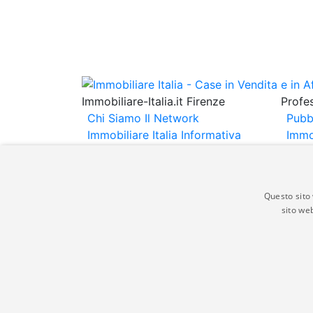
Immobiliare-Italia.it Firenze
Profes
Chi Siamo
Il Network
Pubb
Immobiliare Italia
Informativa
Immo
Privacy
Informativa Cookie
Immob
Contatti
Espo
Annu
Questo sito 
sito web
Gli annunci immobiliari presenti su immobili
non comporta l'approvazione o l'avallo da pa
italia.it quindi non è responsabile della ver
aspetto dei suddetti annunci.
© Copyright 2007 - 2026 Immobiliare-Itali