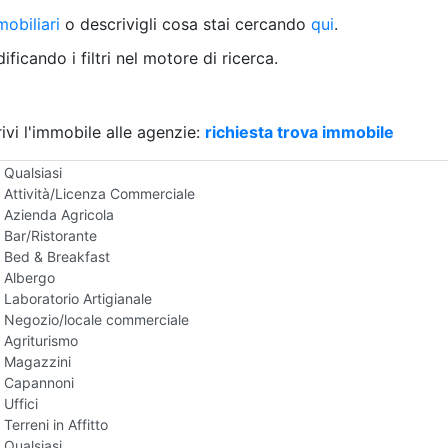
Villetta a schiera
obiliari
o descrivigli cosa stai cercando
qui
.
Rustico/Casale
Loft/Open space
ficando i filtri nel motore di ricerca.
Camera d'Albergo
Multiproprietà
Palazzo/Stabile
ivi l'immobile alle agenzie:
Box/Garage
richiesta trova immobile
Negozi e Attivita Commerciali in Affitto
Qualsiasi
Attività/Licenza Commerciale
Azienda Agricola
Bar/Ristorante
Bed & Breakfast
Albergo
Laboratorio Artigianale
Negozio/locale commerciale
Agriturismo
Magazzini
Capannoni
Uffici
Terreni in Affitto
Qualsiasi