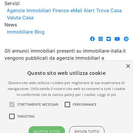
Servizi
Agenzie Immobiliari Firenze
eMail Alert
Trova Casa
Valuta Casa
News
Immobiliare Blog
Gli annunci immobiliari presenti su immobiliare-italia.it
vengono pubblicati da agenzie immobiliari e
×
costruttori. La pubblicazione degli annunci non
comporta l'approvazione o l'avallo da parte di
Questo sito web utilizza cookie
immobiliare-italia.it nè implica alcuna forma di
Questo sito web utilizza i cookie per migliorare la tua esperienza di
garanzia da parte di quest'ultima. immobiliare-italia.it
navigazione. Utilizzando il nostro sito web acconsenti a tutti i cookie
quindi non è responsabile della veridicità, della
in conformità con la nostra policy per i cookie.
Leggi di più
correttezza, della completezza, della normativa in
STRETTAMENTE NECESSARI
PERFORMANCE
materia di privacy e/o di alcun altro aspetto dei
suddetti annunci.
TARGETING
© Copyright 2007 - 2026
Powered by
ACCETTA TUTTO
RIFIUTA TUTTO