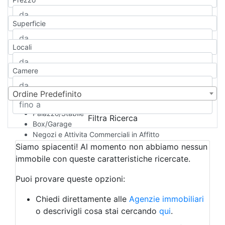
Appartamento
Casa indipendente
Superficie
Casa Semi-indipendente
Attico/Mansarda
Locali
Villa
Villetta a schiera
Camere
Rustico/Casale
Loft/Open space
Camera d'Albergo
Ordine Predefinito
Multiproprietà
Palazzo/Stabile
Filtra Ricerca
Box/Garage
Negozi e Attivita Commerciali in Affitto
Qualsiasi
Siamo spiacenti! Al momento non abbiamo nessun
Attività/Licenza Commerciale
immobile con queste caratteristiche ricercate.
Azienda Agricola
Bar/Ristorante
Puoi provare queste opzioni:
Bed & Breakfast
Albergo
Chiedi direttamente alle
Agenzie immobiliari
Laboratorio Artigianale
o descrivigli cosa stai cercando
qui
.
Negozio/locale commerciale