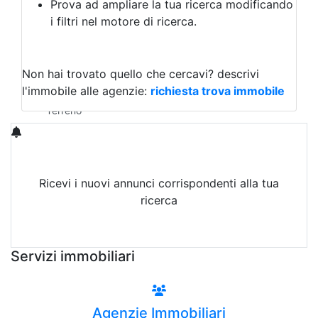
Prova ad ampliare la tua ricerca modificando
Agriturismo
i filtri nel motore di ricerca.
Magazzini
Capannoni
Uffici
Terreni in Affitto
Non hai trovato quello che cercavi?
descrivi
Qualsiasi
l'immobile alle agenzie:
richiesta trova immobile
Terreno edificabile
Terreno
Ricevi i nuovi annunci corrispondenti alla tua
ricerca
Attiva Email-Alert
Servizi immobiliari
Agenzie Immobiliari