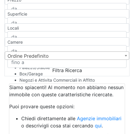
Appartamento
Casa indipendente
Superficie
Casa Semi-indipendente
Attico/Mansarda
Locali
Villa
Villetta a schiera
Camere
Rustico/Casale
Loft/Open space
Camera d'Albergo
Ordine Predefinito
Multiproprietà
Palazzo/Stabile
Filtra Ricerca
Box/Garage
Negozi e Attivita Commerciali in Affitto
Qualsiasi
Siamo spiacenti! Al momento non abbiamo nessun
Attività/Licenza Commerciale
immobile con queste caratteristiche ricercate.
Azienda Agricola
Bar/Ristorante
Puoi provare queste opzioni:
Bed & Breakfast
Albergo
Chiedi direttamente alle
Agenzie immobiliari
Laboratorio Artigianale
o descrivigli cosa stai cercando
qui
.
Negozio/locale commerciale