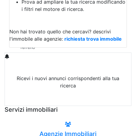
Prova ad ampliare la tua ricerca modificando
Agriturismo
i filtri nel motore di ricerca.
Magazzini
Capannoni
Uffici
Terreni in Affitto
Non hai trovato quello che cercavi?
descrivi
Qualsiasi
l'immobile alle agenzie:
richiesta trova immobile
Terreno edificabile
Terreno
Ricevi i nuovi annunci corrispondenti alla tua
ricerca
Attiva Email-Alert
Servizi immobiliari
Agenzie Immobiliari