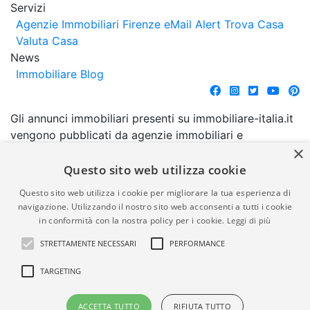
Servizi
Agenzie Immobiliari Firenze
eMail Alert
Trova Casa
Valuta Casa
News
Immobiliare Blog
Gli annunci immobiliari presenti su immobiliare-italia.it
vengono pubblicati da agenzie immobiliari e
×
costruttori. La pubblicazione degli annunci non
comporta l'approvazione o l'avallo da parte di
Questo sito web utilizza cookie
immobiliare-italia.it nè implica alcuna forma di
Questo sito web utilizza i cookie per migliorare la tua esperienza di
garanzia da parte di quest'ultima. immobiliare-italia.it
navigazione. Utilizzando il nostro sito web acconsenti a tutti i cookie
quindi non è responsabile della veridicità, della
in conformità con la nostra policy per i cookie.
Leggi di più
correttezza, della completezza, della normativa in
STRETTAMENTE NECESSARI
PERFORMANCE
materia di privacy e/o di alcun altro aspetto dei
suddetti annunci.
TARGETING
© Copyright 2007 - 2026
Powered by
ACCETTA TUTTO
RIFIUTA TUTTO