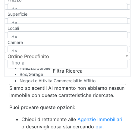
Appartamento
Casa indipendente
Superficie
Casa Semi-indipendente
Attico/Mansarda
Locali
Villa
Villetta a schiera
Camere
Rustico/Casale
Loft/Open space
Camera d'Albergo
Ordine Predefinito
Multiproprietà
Palazzo/Stabile
Filtra Ricerca
Box/Garage
Negozi e Attivita Commerciali in Affitto
Qualsiasi
Siamo spiacenti! Al momento non abbiamo nessun
Attività/Licenza Commerciale
immobile con queste caratteristiche ricercate.
Azienda Agricola
Bar/Ristorante
Puoi provare queste opzioni:
Bed & Breakfast
Albergo
Chiedi direttamente alle
Agenzie immobiliari
Laboratorio Artigianale
o descrivigli cosa stai cercando
qui
.
Negozio/locale commerciale