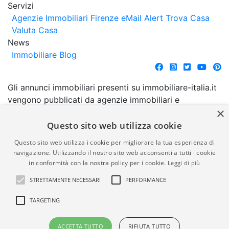
Servizi
Agenzie Immobiliari Firenze
eMail Alert
Trova Casa
Valuta Casa
News
Immobiliare Blog
Gli annunci immobiliari presenti su immobiliare-italia.it
vengono pubblicati da agenzie immobiliari e
×
costruttori. La pubblicazione degli annunci non
comporta l'approvazione o l'avallo da parte di
Questo sito web utilizza cookie
immobiliare-italia.it nè implica alcuna forma di
Questo sito web utilizza i cookie per migliorare la tua esperienza di
garanzia da parte di quest'ultima. immobiliare-italia.it
navigazione. Utilizzando il nostro sito web acconsenti a tutti i cookie
quindi non è responsabile della veridicità, della
in conformità con la nostra policy per i cookie.
Leggi di più
correttezza, della completezza, della normativa in
STRETTAMENTE NECESSARI
PERFORMANCE
materia di privacy e/o di alcun altro aspetto dei
suddetti annunci.
TARGETING
© Copyright 2007 - 2026
Powered by
ACCETTA TUTTO
RIFIUTA TUTTO