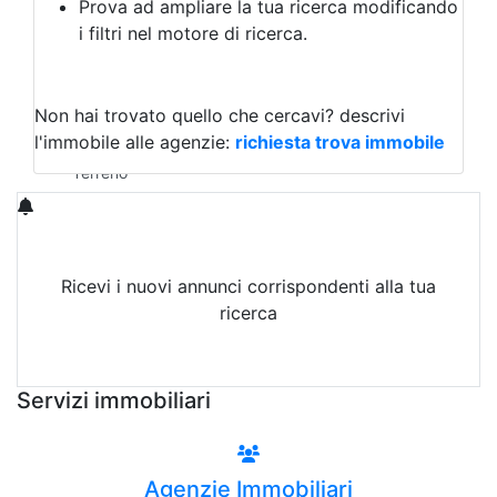
Prova ad ampliare la tua ricerca modificando
Agriturismo
i filtri nel motore di ricerca.
Magazzini
Capannoni
Uffici
Terreni in Affitto
Non hai trovato quello che cercavi?
descrivi
Qualsiasi
l'immobile alle agenzie:
richiesta trova immobile
Terreno edificabile
Terreno
Ricevi i nuovi annunci corrispondenti alla tua
ricerca
Attiva Email-Alert
Servizi immobiliari
Agenzie Immobiliari