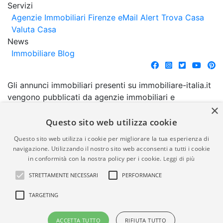
Servizi
Agenzie Immobiliari Firenze
eMail Alert
Trova Casa
Valuta Casa
News
Immobiliare Blog
Gli annunci immobiliari presenti su immobiliare-italia.it
vengono pubblicati da agenzie immobiliari e
×
costruttori. La pubblicazione degli annunci non
comporta l'approvazione o l'avallo da parte di
Questo sito web utilizza cookie
immobiliare-italia.it nè implica alcuna forma di
Questo sito web utilizza i cookie per migliorare la tua esperienza di
garanzia da parte di quest'ultima. immobiliare-italia.it
navigazione. Utilizzando il nostro sito web acconsenti a tutti i cookie
quindi non è responsabile della veridicità, della
in conformità con la nostra policy per i cookie.
Leggi di più
correttezza, della completezza, della normativa in
STRETTAMENTE NECESSARI
PERFORMANCE
materia di privacy e/o di alcun altro aspetto dei
suddetti annunci.
TARGETING
© Copyright 2007 - 2026
Powered by
ACCETTA TUTTO
RIFIUTA TUTTO