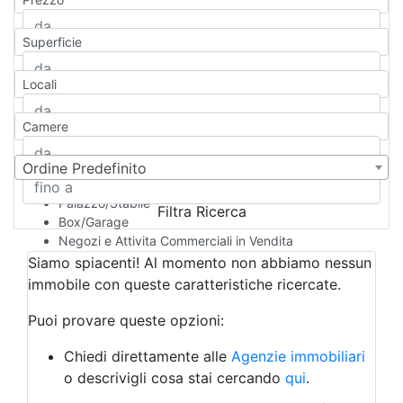
Appartamento
Casa indipendente
Superficie
Casa Semi-indipendente
Attico/Mansarda
Locali
Villa
Villetta a schiera
Camere
Rustico/Casale
Loft/Open space
Camera d'Albergo
Ordine Predefinito
Multiproprietà
Palazzo/Stabile
Filtra Ricerca
Box/Garage
Negozi e Attivita Commerciali in Vendita
Qualsiasi
Siamo spiacenti! Al momento non abbiamo nessun
Attività/Licenza Commerciale
immobile con queste caratteristiche ricercate.
Azienda Agricola
Bar/Ristorante
Puoi provare queste opzioni:
Bed & Breakfast
Albergo
Chiedi direttamente alle
Agenzie immobiliari
Laboratorio Artigianale
o descrivigli cosa stai cercando
qui
.
Negozio/locale commerciale