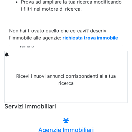
Prova ad ampliare la tua ricerca modificando
Agriturismo
i filtri nel motore di ricerca.
Magazzini
Capannoni
Uffici
Terreni in Vendita
Non hai trovato quello che cercavi?
descrivi
Qualsiasi
l'immobile alle agenzie:
richiesta trova immobile
Terreno edificabile
Terreno
Ricevi i nuovi annunci corrispondenti alla tua
ricerca
Attiva Email-Alert
Servizi immobiliari
Agenzie Immobiliari