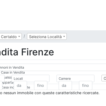
Certaldo
Seleziona Località
dita Firenze
noni in Vendita
Case in Vendita
Qualsiasi
Locali
Camere
Appartamento
Casa indipendente
Casa Semi-indipendente
 nessun immobile con queste caratteristiche ricercate.
Attico/Mansarda
Villa