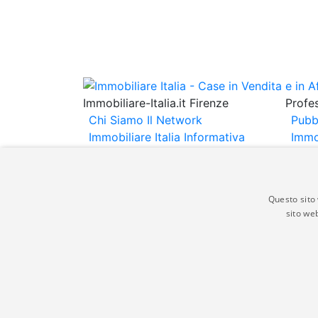
Immobiliare-Italia.it Firenze
Profes
Chi Siamo
Il Network
Pubb
Immobiliare Italia
Informativa
Immo
Privacy
Informativa Cookie
Immob
Contatti
Espo
Annu
Questo sito 
sito web
Gli annunci immobiliari presenti su immobili
non comporta l'approvazione o l'avallo da pa
italia.it quindi non è responsabile della ver
aspetto dei suddetti annunci.
© Copyright 2007 - 2026 Immobiliare-Itali