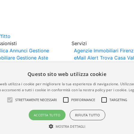
sionisti
Servizi
lica Annunci
Gestione
Agenzie Immobiliari Firen
biliare
Gestione Aste
eMail Alert
Trova Casa
Va
iliari
Portali Partner
Casa
rtazione
Importazione
Questo sito web utilizza cookie
nci da Sito Web
web utilizza i cookie per migliorare la tua esperienza di navigazione. Utilizza
 acconsenti a tutti i cookie in conformità con la nostra policy per i cookie.
Leg
are-italia.it vengono pubblicati da agenzie immobiliari e co
STRETTAMENTE NECESSARI
PERFORMANCE
TARGETING
rte di immobiliare-italia.it nè implica alcuna forma di gar
idicità, della correttezza, della completezza, della normativa
ACCETTA TUTTO
RIFIUTA TUTTO
MOSTRA DETTAGLI
a.it - Part. IVA 00587600453
Power