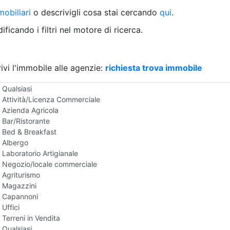
Villetta a schiera
obiliari
o descrivigli cosa stai cercando
qui
.
Rustico/Casale
Loft/Open space
ficando i filtri nel motore di ricerca.
Camera d'Albergo
Multiproprietà
Palazzo/Stabile
ivi l'immobile alle agenzie:
Box/Garage
richiesta trova immobile
Negozi e Attivita Commerciali in Vendita
Qualsiasi
Attività/Licenza Commerciale
Azienda Agricola
Bar/Ristorante
Bed & Breakfast
Albergo
Laboratorio Artigianale
Negozio/locale commerciale
Agriturismo
Magazzini
Capannoni
Uffici
Terreni in Vendita
Qualsiasi