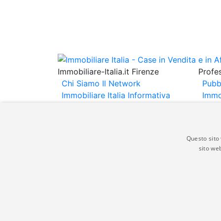
Immobiliare-Italia.it Firenze
Profes
Chi Siamo
Il Network
Pubb
Immobiliare Italia
Informativa
Immo
Privacy
Informativa Cookie
Immob
Contatti
Espo
Annu
Questo sito 
sito web
Gli annunci immobiliari presenti su immobili
non comporta l'approvazione o l'avallo da pa
italia.it quindi non è responsabile della ver
aspetto dei suddetti annunci.
© Copyright 2007 - 2026 Immobiliare-Itali