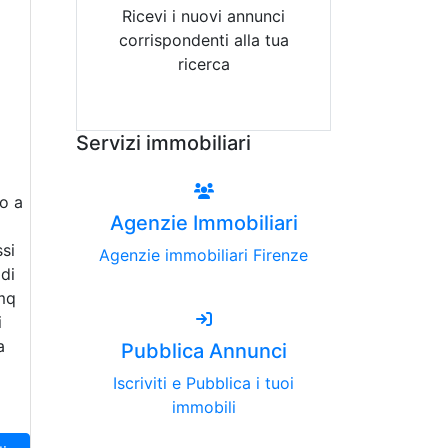
Ricevi i nuovi annunci
corrispondenti alla tua
ricerca
Attiva Email-Alert
Servizi immobiliari
o a
Agenzie Immobiliari
ssi
Agenzie immobiliari Firenze
di
 mq
i
a
Pubblica Annunci
Iscriviti e Pubblica i tuoi
immobili