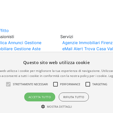
sionisti
Servizi
lica Annunci
Gestione
Agenzie Immobiliari Firen
biliare
Gestione Aste
eMail Alert
Trova Casa
Va
iliari
Portali Partner
Casa
rtazione
Importazione
Questo sito web utilizza cookie
nci da Sito Web
web utilizza i cookie per migliorare la tua esperienza di navigazione. Utilizza
 acconsenti a tutti i cookie in conformità con la nostra policy per i cookie.
Leg
are-italia.it vengono pubblicati da agenzie immobiliari e co
STRETTAMENTE NECESSARI
PERFORMANCE
TARGETING
rte di immobiliare-italia.it nè implica alcuna forma di gar
idicità, della correttezza, della completezza, della normativa
ACCETTA TUTTO
RIFIUTA TUTTO
MOSTRA DETTAGLI
a.it - Part. IVA 00587600453
Power