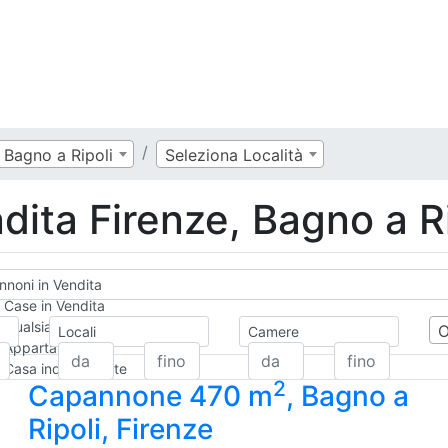
Bagno a Ripoli
Seleziona Località
ita Firenze, Bagno a Ri
noni in Vendita
Case in Vendita
Qualsiasi
Locali
Camere
Appartamento
Casa indipendente
2
Capannone 470 m
, Bagno a
Casa Semi-indipendente
Attico/Mansarda
Ripoli, Firenze
Villa