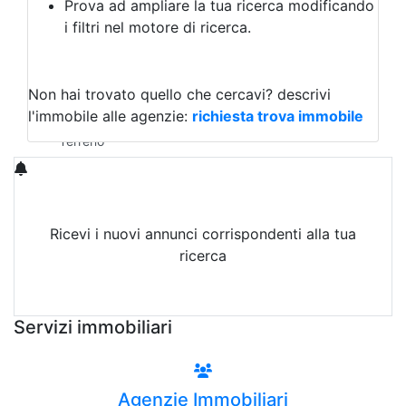
Prova ad ampliare la tua ricerca modificando
Agriturismo
i filtri nel motore di ricerca.
Magazzini
Capannoni
Uffici
Terreni in Vendita
Non hai trovato quello che cercavi?
descrivi
Qualsiasi
l'immobile alle agenzie:
richiesta trova immobile
Terreno edificabile
Terreno
Ricevi i nuovi annunci corrispondenti alla tua
ricerca
Attiva Email-Alert
Servizi immobiliari
Agenzie Immobiliari