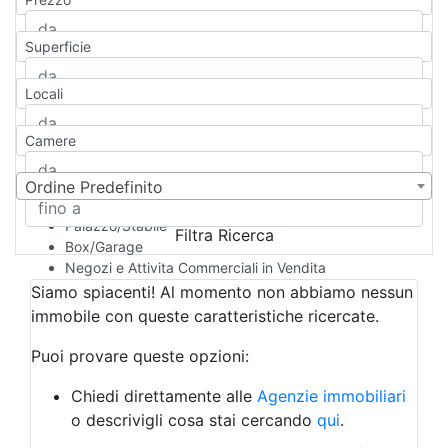
Appartamento
Casa indipendente
Superficie
Casa Semi-indipendente
Attico/Mansarda
Locali
Villa
Villetta a schiera
Camere
Rustico/Casale
Loft/Open space
Camera d'Albergo
Ordine Predefinito
Multiproprietà
Palazzo/Stabile
Filtra Ricerca
Box/Garage
Negozi e Attivita Commerciali in Vendita
Qualsiasi
Siamo spiacenti! Al momento non abbiamo nessun
Attività/Licenza Commerciale
immobile con queste caratteristiche ricercate.
Azienda Agricola
Bar/Ristorante
Puoi provare queste opzioni:
Bed & Breakfast
Albergo
Chiedi direttamente alle
Agenzie immobiliari
Laboratorio Artigianale
o descrivigli cosa stai cercando
qui
.
Negozio/locale commerciale