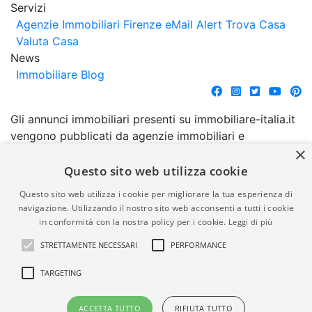
Servizi
Agenzie Immobiliari Firenze
eMail Alert
Trova Casa
Valuta Casa
News
Immobiliare Blog
Gli annunci immobiliari presenti su immobiliare-italia.it
vengono pubblicati da agenzie immobiliari e
×
costruttori. La pubblicazione degli annunci non
comporta l'approvazione o l'avallo da parte di
Questo sito web utilizza cookie
immobiliare-italia.it nè implica alcuna forma di
Questo sito web utilizza i cookie per migliorare la tua esperienza di
garanzia da parte di quest'ultima. immobiliare-italia.it
navigazione. Utilizzando il nostro sito web acconsenti a tutti i cookie
quindi non è responsabile della veridicità, della
in conformità con la nostra policy per i cookie.
Leggi di più
correttezza, della completezza, della normativa in
STRETTAMENTE NECESSARI
PERFORMANCE
materia di privacy e/o di alcun altro aspetto dei
suddetti annunci.
TARGETING
© Copyright 2007 - 2026
Powered by
ACCETTA TUTTO
RIFIUTA TUTTO