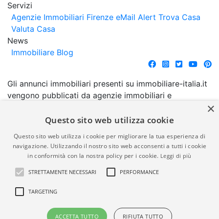
Servizi
Agenzie Immobiliari Firenze
eMail Alert
Trova Casa
Valuta Casa
News
Immobiliare Blog
Gli annunci immobiliari presenti su immobiliare-italia.it
vengono pubblicati da agenzie immobiliari e
×
costruttori. La pubblicazione degli annunci non
comporta l'approvazione o l'avallo da parte di
Questo sito web utilizza cookie
immobiliare-italia.it nè implica alcuna forma di
Questo sito web utilizza i cookie per migliorare la tua esperienza di
garanzia da parte di quest'ultima. immobiliare-italia.it
navigazione. Utilizzando il nostro sito web acconsenti a tutti i cookie
quindi non è responsabile della veridicità, della
in conformità con la nostra policy per i cookie.
Leggi di più
correttezza, della completezza, della normativa in
STRETTAMENTE NECESSARI
PERFORMANCE
materia di privacy e/o di alcun altro aspetto dei
suddetti annunci.
TARGETING
© Copyright 2007 - 2026
Powered by
ACCETTA TUTTO
RIFIUTA TUTTO