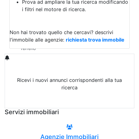
Prova ad ampliare la tua ricerca modificando
Agriturismo
i filtri nel motore di ricerca.
Magazzini
Capannoni
Uffici
Terreni in Vendita
Non hai trovato quello che cercavi?
descrivi
Qualsiasi
l'immobile alle agenzie:
richiesta trova immobile
Terreno edificabile
Terreno
Ricevi i nuovi annunci corrispondenti alla tua
ricerca
Attiva Email-Alert
Servizi immobiliari
Agenzie Immobiliari