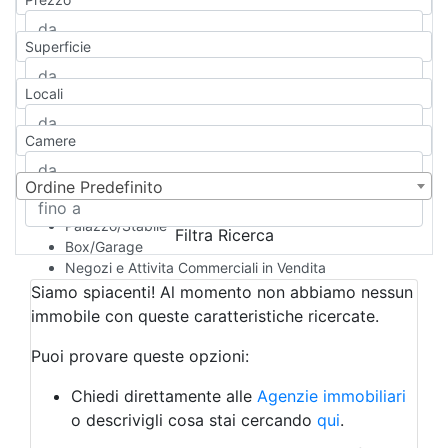
Appartamento
Casa indipendente
Superficie
Casa Semi-indipendente
Attico/Mansarda
Locali
Villa
Villetta a schiera
Camere
Rustico/Casale
Loft/Open space
Camera d'Albergo
Ordine Predefinito
Multiproprietà
Palazzo/Stabile
Filtra Ricerca
Box/Garage
Negozi e Attivita Commerciali in Vendita
Qualsiasi
Siamo spiacenti! Al momento non abbiamo nessun
Attività/Licenza Commerciale
immobile con queste caratteristiche ricercate.
Azienda Agricola
Bar/Ristorante
Puoi provare queste opzioni:
Bed & Breakfast
Albergo
Chiedi direttamente alle
Agenzie immobiliari
Laboratorio Artigianale
o descrivigli cosa stai cercando
qui
.
Negozio/locale commerciale