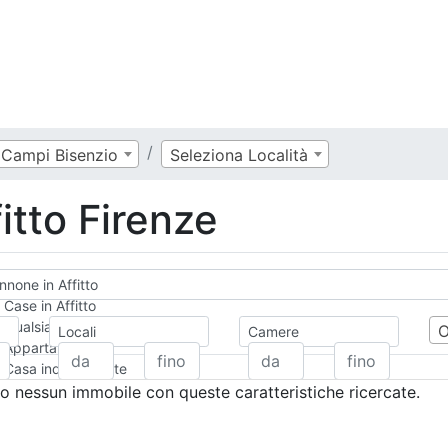
Campi Bisenzio
Seleziona Località
itto Firenze
none in Affitto
Case in Affitto
Qualsiasi
Locali
Camere
Appartamento
Casa indipendente
Casa Semi-indipendente
 nessun immobile con queste caratteristiche ricercate.
Attico/Mansarda
Villa