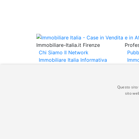
Immobiliare-Italia.it Firenze
Profes
Chi Siamo
Il Network
Pubb
Immobiliare Italia
Informativa
Immo
Privacy
Informativa Cookie
Immob
Contatti
Espo
Annu
Questo sito 
sito web
Gli annunci immobiliari presenti su immobili
non comporta l'approvazione o l'avallo da pa
italia.it quindi non è responsabile della ver
aspetto dei suddetti annunci.
© Copyright 2007 - 2026 Immobiliare-Itali