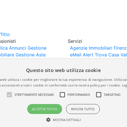
sionisti
Servizi
lica Annunci
Gestione
Agenzie Immobiliari Firen
biliare
Gestione Aste
eMail Alert
Trova Casa
Va
iliari
Portali Partner
Casa
rtazione
Importazione
Questo sito web utilizza cookie
nci da Sito Web
web utilizza i cookie per migliorare la tua esperienza di navigazione. Utilizza
 acconsenti a tutti i cookie in conformità con la nostra policy per i cookie.
Leg
are-italia.it vengono pubblicati da agenzie immobiliari e co
STRETTAMENTE NECESSARI
PERFORMANCE
TARGETING
rte di immobiliare-italia.it nè implica alcuna forma di gar
idicità, della correttezza, della completezza, della normativa
ACCETTA TUTTO
RIFIUTA TUTTO
MOSTRA DETTAGLI
a.it - Part. IVA 00587600453
Power