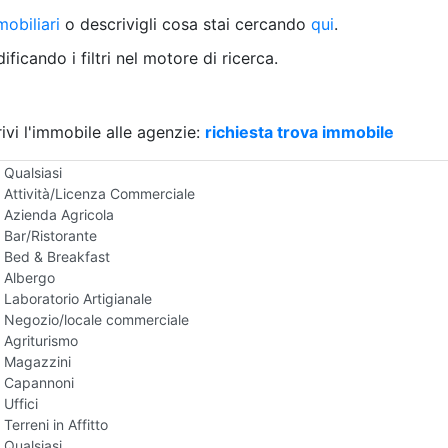
Villetta a schiera
obiliari
o descrivigli cosa stai cercando
qui
.
Rustico/Casale
Loft/Open space
ficando i filtri nel motore di ricerca.
Camera d'Albergo
Multiproprietà
Palazzo/Stabile
ivi l'immobile alle agenzie:
Box/Garage
richiesta trova immobile
Negozi e Attivita Commerciali in Affitto
Qualsiasi
Attività/Licenza Commerciale
Azienda Agricola
Bar/Ristorante
Bed & Breakfast
Albergo
Laboratorio Artigianale
Negozio/locale commerciale
Agriturismo
Magazzini
Capannoni
Uffici
Terreni in Affitto
Qualsiasi