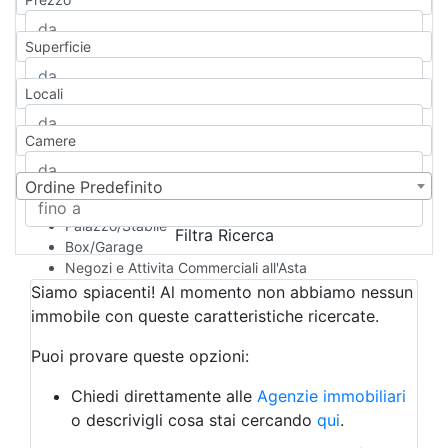
Appartamento
Casa indipendente
Superficie
Casa Semi-indipendente
Attico/Mansarda
Locali
Villa
Villetta a schiera
Camere
Rustico/Casale
Loft/Open space
Camera d'Albergo
Ordine Predefinito
Multiproprietà
Palazzo/Stabile
Filtra Ricerca
Box/Garage
Negozi e Attivita Commerciali all'Asta
Qualsiasi
Siamo spiacenti! Al momento non abbiamo nessun
Attività/Licenza Commerciale
immobile con queste caratteristiche ricercate.
Azienda Agricola
Bar/Ristorante
Puoi provare queste opzioni:
Bed & Breakfast
Albergo
Chiedi direttamente alle
Agenzie immobiliari
Laboratorio Artigianale
o descrivigli cosa stai cercando
qui
.
Negozio/locale commerciale