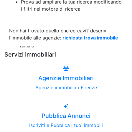
Prova ad ampliare la tua ricerca modificando
Agriturismo
i filtri nel motore di ricerca.
Magazzini
Capannoni
Uffici
Terreni all'Asta
Non hai trovato quello che cercavi?
descrivi
Qualsiasi
l'immobile alle agenzie:
richiesta trova immobile
Terreno edificabile
Terreno
Servizi immobiliari
Agenzie Immobiliari
Agenzie immobiliari Firenze
Pubblica Annunci
Iscriviti e Pubblica i tuoi immobili