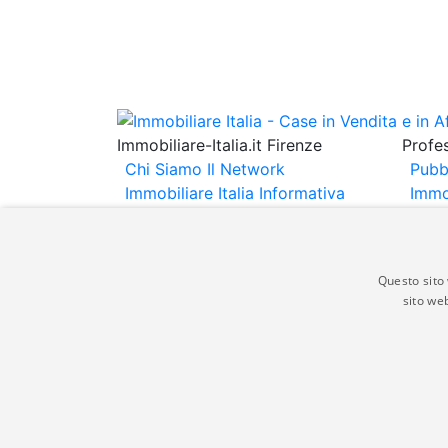
Immobiliare-Italia.it Firenze
Profes
Chi Siamo
Il Network
Pubb
Immobiliare Italia
Informativa
Immo
Privacy
Informativa Cookie
Immob
Contatti
Espo
Annu
Questo sito 
sito web
Gli annunci immobiliari presenti su immobili
non comporta l'approvazione o l'avallo da pa
italia.it quindi non è responsabile della ver
aspetto dei suddetti annunci.
© Copyright 2007 - 2026 Immobiliare-Itali