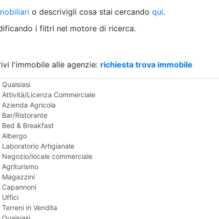
Villetta a schiera
obiliari
o descrivigli cosa stai cercando
qui
.
Rustico/Casale
Loft/Open space
ficando i filtri nel motore di ricerca.
Camera d'Albergo
Multiproprietà
Palazzo/Stabile
ivi l'immobile alle agenzie:
Box/Garage
richiesta trova immobile
Negozi e Attivita Commerciali in Vendita
Qualsiasi
Attività/Licenza Commerciale
Azienda Agricola
Bar/Ristorante
Bed & Breakfast
Albergo
Laboratorio Artigianale
Negozio/locale commerciale
Agriturismo
Magazzini
Capannoni
Uffici
Terreni in Vendita
Qualsiasi