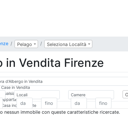
enze
Pelago
Seleziona Località
 in Vendita Firenze
a d'Albergo in Vendita
Case in Vendita
Qualsiasi
Locali
Camere
Appartamento
Casa indipendente
Casa Semi-indipendente
 nessun immobile con queste caratteristiche ricercate.
Attico/Mansarda
Villa