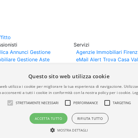
sionisti
Servizi
lica Annunci
Gestione
Agenzie Immobiliari Firen
biliare
Gestione Aste
eMail Alert
Trova Casa
Va
iliari
Portali Partner
Casa
rtazione
Importazione
Questo sito web utilizza cookie
nci da Sito Web
web utilizza i cookie per migliorare la tua esperienza di navigazione. Utilizza
 acconsenti a tutti i cookie in conformità con la nostra policy per i cookie.
Leg
are-italia.it vengono pubblicati da agenzie immobiliari e co
STRETTAMENTE NECESSARI
PERFORMANCE
TARGETING
rte di immobiliare-italia.it nè implica alcuna forma di gar
idicità, della correttezza, della completezza, della normativa
ACCETTA TUTTO
RIFIUTA TUTTO
MOSTRA DETTAGLI
a.it - Part. IVA 00587600453
Power