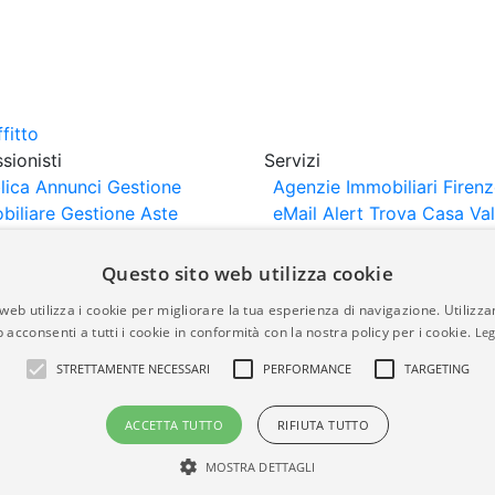
sionisti
Servizi
lica Annunci
Gestione
Agenzie Immobiliari Firen
biliare
Gestione Aste
eMail Alert
Trova Casa
Va
iliari
Portali Partner
Casa
rtazione
Importazione
Questo sito web utilizza cookie
nci da Sito Web
web utilizza i cookie per migliorare la tua esperienza di navigazione. Utilizza
 acconsenti a tutti i cookie in conformità con la nostra policy per i cookie.
Leg
are-italia.it vengono pubblicati da agenzie immobiliari e co
STRETTAMENTE NECESSARI
PERFORMANCE
TARGETING
rte di immobiliare-italia.it nè implica alcuna forma di gar
idicità, della correttezza, della completezza, della normativa
ACCETTA TUTTO
RIFIUTA TUTTO
MOSTRA DETTAGLI
a.it - Part. IVA 00587600453
Power