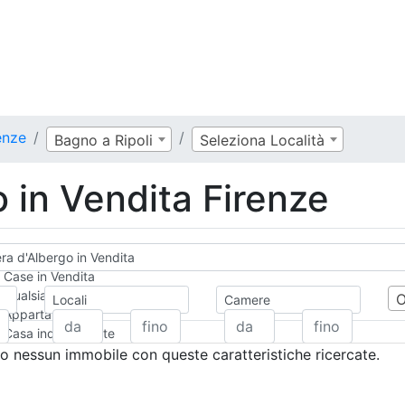
enze
Bagno a Ripoli
Seleziona Località
 in Vendita Firenze
a d'Albergo in Vendita
Case in Vendita
Qualsiasi
Locali
Camere
Appartamento
Casa indipendente
Casa Semi-indipendente
 nessun immobile con queste caratteristiche ricercate.
Attico/Mansarda
Villa