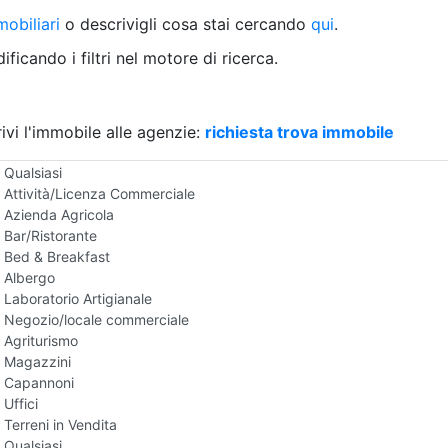
Villetta a schiera
obiliari
o descrivigli cosa stai cercando
qui
.
Rustico/Casale
Loft/Open space
ficando i filtri nel motore di ricerca.
Camera d'Albergo
Multiproprietà
Palazzo/Stabile
ivi l'immobile alle agenzie:
Box/Garage
richiesta trova immobile
Negozi e Attivita Commerciali in Vendita
Qualsiasi
Attività/Licenza Commerciale
Azienda Agricola
Bar/Ristorante
Bed & Breakfast
Albergo
Laboratorio Artigianale
Negozio/locale commerciale
Agriturismo
Magazzini
Capannoni
Uffici
Terreni in Vendita
Qualsiasi