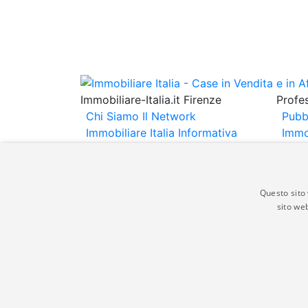
Immobiliare-Italia.it Firenze
Profes
Chi Siamo
Il Network
Pubb
Immobiliare Italia
Informativa
Immo
Privacy
Informativa Cookie
Immob
Contatti
Espo
Annu
Questo sito 
sito web
Gli annunci immobiliari presenti su immobili
non comporta l'approvazione o l'avallo da pa
italia.it quindi non è responsabile della ver
aspetto dei suddetti annunci.
© Copyright 2007 - 2026 Immobiliare-Itali