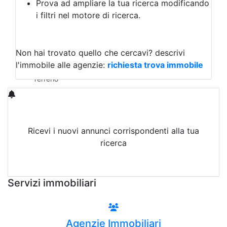
Prova ad ampliare la tua ricerca modificando
Agriturismo
i filtri nel motore di ricerca.
Magazzini
Capannoni
Uffici
Terreni in Affitto
Non hai trovato quello che cercavi?
descrivi
Qualsiasi
l'immobile alle agenzie:
richiesta trova immobile
Terreno edificabile
Terreno
Ricevi i nuovi annunci corrispondenti alla tua
ricerca
Attiva Email-Alert
Servizi immobiliari
Agenzie Immobiliari