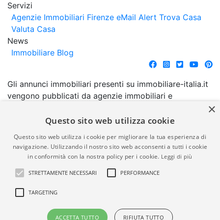
Servizi
Agenzie Immobiliari Firenze
eMail Alert
Trova Casa
Valuta Casa
News
Immobiliare Blog
Gli annunci immobiliari presenti su immobiliare-italia.it
vengono pubblicati da agenzie immobiliari e
×
costruttori. La pubblicazione degli annunci non
comporta l'approvazione o l'avallo da parte di
Questo sito web utilizza cookie
immobiliare-italia.it nè implica alcuna forma di
Questo sito web utilizza i cookie per migliorare la tua esperienza di
garanzia da parte di quest'ultima. immobiliare-italia.it
navigazione. Utilizzando il nostro sito web acconsenti a tutti i cookie
quindi non è responsabile della veridicità, della
in conformità con la nostra policy per i cookie.
Leggi di più
correttezza, della completezza, della normativa in
STRETTAMENTE NECESSARI
PERFORMANCE
materia di privacy e/o di alcun altro aspetto dei
suddetti annunci.
TARGETING
© Copyright 2007 - 2026
Powered by
ACCETTA TUTTO
RIFIUTA TUTTO