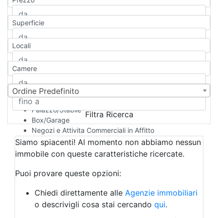
Appartamento
Casa indipendente
Superficie
Casa Semi-indipendente
Attico/Mansarda
Locali
Villa
Villetta a schiera
Camere
Rustico/Casale
Loft/Open space
Camera d'Albergo
Ordine Predefinito
Multiproprietà
Palazzo/Stabile
Filtra Ricerca
Box/Garage
Negozi e Attivita Commerciali in Affitto
Qualsiasi
Siamo spiacenti! Al momento non abbiamo nessun
Attività/Licenza Commerciale
immobile con queste caratteristiche ricercate.
Azienda Agricola
Bar/Ristorante
Puoi provare queste opzioni:
Bed & Breakfast
Albergo
Chiedi direttamente alle
Agenzie immobiliari
Laboratorio Artigianale
o descrivigli cosa stai cercando
qui
.
Negozio/locale commerciale