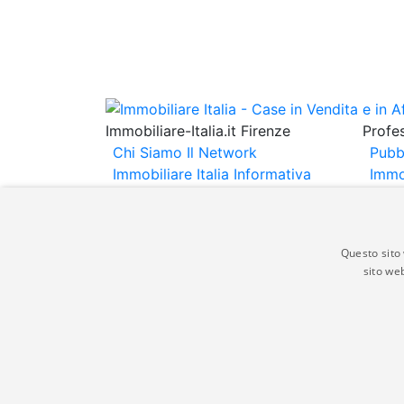
Immobiliare-Italia.it Firenze
Profes
Chi Siamo
Il Network
Pubb
Immobiliare Italia
Informativa
Immo
Privacy
Informativa Cookie
Immob
Contatti
Espo
Annu
Questo sito 
sito web
Gli annunci immobiliari presenti su immobili
non comporta l'approvazione o l'avallo da pa
italia.it quindi non è responsabile della ver
aspetto dei suddetti annunci.
© Copyright 2007 - 2026 Immobiliare-Itali