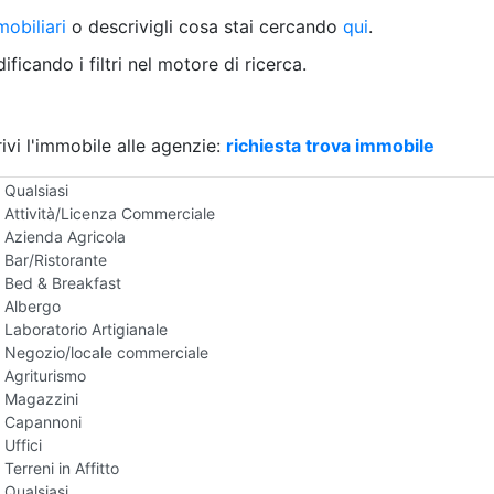
Villetta a schiera
obiliari
o descrivigli cosa stai cercando
qui
.
Rustico/Casale
Loft/Open space
ficando i filtri nel motore di ricerca.
Camera d'Albergo
Multiproprietà
Palazzo/Stabile
ivi l'immobile alle agenzie:
Box/Garage
richiesta trova immobile
Negozi e Attivita Commerciali in Affitto
Qualsiasi
Attività/Licenza Commerciale
Azienda Agricola
Bar/Ristorante
Bed & Breakfast
Albergo
Laboratorio Artigianale
Negozio/locale commerciale
Agriturismo
Magazzini
Capannoni
Uffici
Terreni in Affitto
Qualsiasi