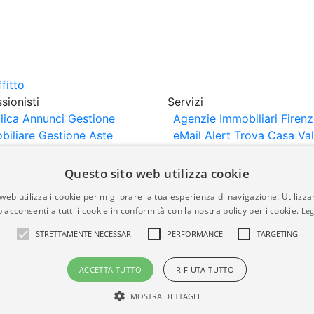
sionisti
Servizi
lica Annunci
Gestione
Agenzie Immobiliari Firen
biliare
Gestione Aste
eMail Alert
Trova Casa
Va
iliari
Portali Partner
Casa
rtazione
Importazione
Questo sito web utilizza cookie
nci da Sito Web
web utilizza i cookie per migliorare la tua esperienza di navigazione. Utilizza
 acconsenti a tutti i cookie in conformità con la nostra policy per i cookie.
Leg
are-italia.it vengono pubblicati da agenzie immobiliari e co
STRETTAMENTE NECESSARI
PERFORMANCE
TARGETING
rte di immobiliare-italia.it nè implica alcuna forma di gar
idicità, della correttezza, della completezza, della normativa
ACCETTA TUTTO
RIFIUTA TUTTO
MOSTRA DETTAGLI
a.it - Part. IVA 00587600453
Power