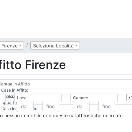
Firenze
Seleziona Località
itto Firenze
arage in Affitto
Case in Affitto
Qualsiasi
Locali
Camere
Appartamento
Casa indipendente
Casa Semi-indipendente
 nessun immobile con queste caratteristiche ricercate.
Attico/Mansarda
Villa