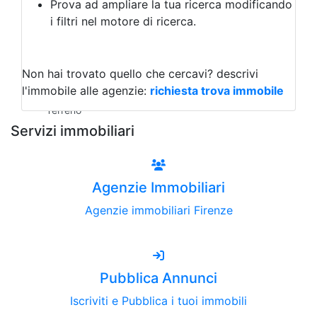
Prova ad ampliare la tua ricerca modificando
Agriturismo
i filtri nel motore di ricerca.
Magazzini
Capannoni
Uffici
Terreni all'Asta
Non hai trovato quello che cercavi?
descrivi
Qualsiasi
l'immobile alle agenzie:
richiesta trova immobile
Terreno edificabile
Terreno
Servizi immobiliari
Agenzie Immobiliari
Agenzie immobiliari Firenze
Pubblica Annunci
Iscriviti e Pubblica i tuoi immobili