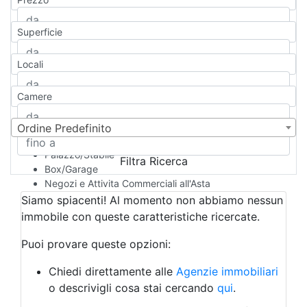
Appartamento
Casa indipendente
Superficie
Casa Semi-indipendente
Attico/Mansarda
Locali
Villa
Villetta a schiera
Camere
Rustico/Casale
Loft/Open space
Camera d'Albergo
Ordine Predefinito
Multiproprietà
Palazzo/Stabile
Filtra Ricerca
Box/Garage
Negozi e Attivita Commerciali all'Asta
Qualsiasi
Siamo spiacenti! Al momento non abbiamo nessun
Attività/Licenza Commerciale
immobile con queste caratteristiche ricercate.
Azienda Agricola
Bar/Ristorante
Puoi provare queste opzioni:
Bed & Breakfast
Albergo
Chiedi direttamente alle
Agenzie immobiliari
Laboratorio Artigianale
o descrivigli cosa stai cercando
qui
.
Negozio/locale commerciale