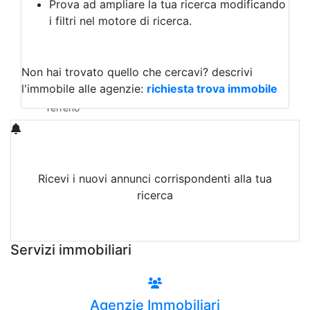
Prova ad ampliare la tua ricerca modificando
Agriturismo
i filtri nel motore di ricerca.
Magazzini
Capannoni
Uffici
Terreni in Vendita
Non hai trovato quello che cercavi?
descrivi
Qualsiasi
l'immobile alle agenzie:
richiesta trova immobile
Terreno edificabile
Terreno
Ricevi i nuovi annunci corrispondenti alla tua
ricerca
Attiva Email-Alert
Servizi immobiliari
Agenzie Immobiliari