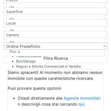
Appartamento
Casa indipendente
Superficie
Casa Semi-indipendente
Attico/Mansarda
Locali
Villa
Villetta a schiera
Camere
Rustico/Casale
Loft/Open space
Camera d'Albergo
Ordine Predefinito
Multiproprietà
Palazzo/Stabile
Filtra Ricerca
Box/Garage
Negozi e Attivita Commerciali in Vendita
Qualsiasi
Siamo spiacenti! Al momento non abbiamo nessun
Attività/Licenza Commerciale
immobile con queste caratteristiche ricercate.
Azienda Agricola
Bar/Ristorante
Puoi provare queste opzioni:
Bed & Breakfast
Albergo
Chiedi direttamente alle
Agenzie immobiliari
Laboratorio Artigianale
o descrivigli cosa stai cercando
qui
.
Negozio/locale commerciale