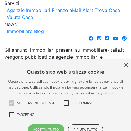
Servizi
Agenzie Immobiliari Firenze
eMail Alert
Trova Casa
Valuta Casa
News
Immobiliare Blog
Gli annunci immobiliari presenti su immobiliare-italia.it
vengono pubblicati da agenzie immobiliari e
×
costruttori. La pubblicazione degli annunci non
comporta l'approvazione o l'avallo da parte di
Questo sito web utilizza cookie
immobiliare-italia.it nè implica alcuna forma di
Questo sito web utilizza i cookie per migliorare la tua esperienza di
garanzia da parte di quest'ultima. immobiliare-italia.it
navigazione. Utilizzando il nostro sito web acconsenti a tutti i cookie
quindi non è responsabile della veridicità, della
in conformità con la nostra policy per i cookie.
Leggi di più
correttezza, della completezza, della normativa in
STRETTAMENTE NECESSARI
PERFORMANCE
materia di privacy e/o di alcun altro aspetto dei
suddetti annunci.
TARGETING
© Copyright 2007 - 2026
Powered by
ACCETTA TUTTO
RIFIUTA TUTTO