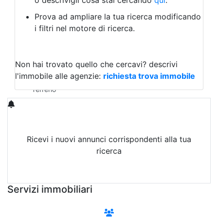
o descrivigli cosa stai cercando
qui
.
Negozio/locale commerciale
Prova ad ampliare la tua ricerca modificando
Agriturismo
i filtri nel motore di ricerca.
Magazzini
Capannoni
Uffici
Terreni in Vendita
Non hai trovato quello che cercavi?
descrivi
Qualsiasi
l'immobile alle agenzie:
richiesta trova immobile
Terreno edificabile
Terreno
Ricevi i nuovi annunci corrispondenti alla tua
ricerca
Attiva Email-Alert
Servizi immobiliari