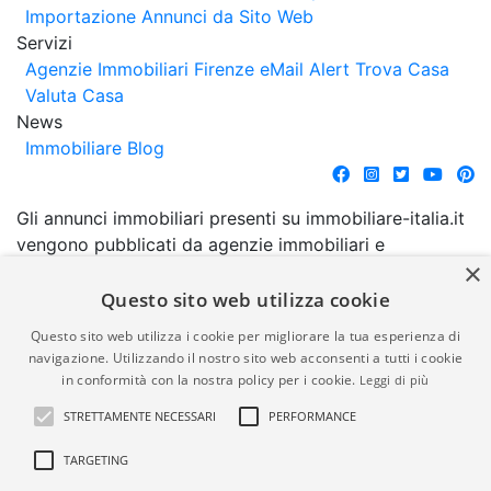
Importazione Annunci da Sito Web
Servizi
Agenzie Immobiliari Firenze
eMail Alert
Trova Casa
Valuta Casa
News
Immobiliare Blog
Gli annunci immobiliari presenti su immobiliare-italia.it
vengono pubblicati da agenzie immobiliari e
×
costruttori. La pubblicazione degli annunci non
comporta l'approvazione o l'avallo da parte di
Questo sito web utilizza cookie
immobiliare-italia.it nè implica alcuna forma di
Questo sito web utilizza i cookie per migliorare la tua esperienza di
garanzia da parte di quest'ultima. immobiliare-italia.it
navigazione. Utilizzando il nostro sito web acconsenti a tutti i cookie
quindi non è responsabile della veridicità, della
in conformità con la nostra policy per i cookie.
Leggi di più
correttezza, della completezza, della normativa in
STRETTAMENTE NECESSARI
PERFORMANCE
materia di privacy e/o di alcun altro aspetto dei
suddetti annunci.
TARGETING