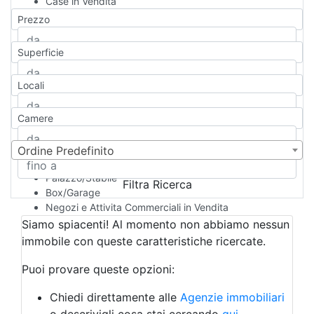
Case in Vendita
Qualsiasi
Prezzo
Appartamento
Casa indipendente
Superficie
Casa Semi-indipendente
Attico/Mansarda
Locali
Villa
Villetta a schiera
Camere
Rustico/Casale
Loft/Open space
Camera d'Albergo
Ordine Predefinito
Multiproprietà
Palazzo/Stabile
Filtra Ricerca
Box/Garage
Negozi e Attivita Commerciali in Vendita
Qualsiasi
Siamo spiacenti! Al momento non abbiamo nessun
Attività/Licenza Commerciale
immobile con queste caratteristiche ricercate.
Azienda Agricola
Bar/Ristorante
Puoi provare queste opzioni:
Bed & Breakfast
Albergo
Chiedi direttamente alle
Agenzie immobiliari
Laboratorio Artigianale