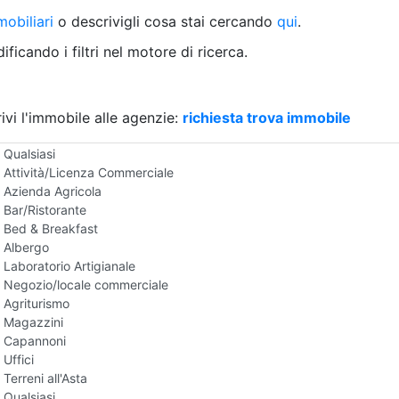
Villetta a schiera
obiliari
o descrivigli cosa stai cercando
qui
.
Rustico/Casale
Loft/Open space
ficando i filtri nel motore di ricerca.
Camera d'Albergo
Multiproprietà
Palazzo/Stabile
ivi l'immobile alle agenzie:
Box/Garage
richiesta trova immobile
Negozi e Attivita Commerciali all'Asta
Qualsiasi
Attività/Licenza Commerciale
Azienda Agricola
Bar/Ristorante
Bed & Breakfast
Albergo
Laboratorio Artigianale
Negozio/locale commerciale
Agriturismo
Magazzini
Capannoni
Uffici
Terreni all'Asta
Qualsiasi