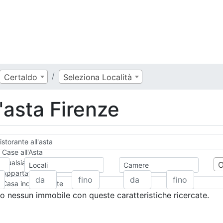
Certaldo
Seleziona Località
l'asta Firenze
istorante all'asta
Case all'Asta
Qualsiasi
Locali
Camere
Appartamento
Casa indipendente
Casa Semi-indipendente
 nessun immobile con queste caratteristiche ricercate.
Attico/Mansarda
Villa