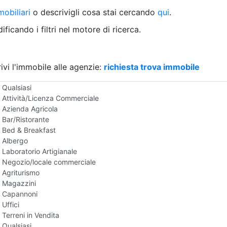
Villetta a schiera
obiliari
o descrivigli cosa stai cercando
qui
.
Rustico/Casale
Loft/Open space
ficando i filtri nel motore di ricerca.
Camera d'Albergo
Multiproprietà
Palazzo/Stabile
ivi l'immobile alle agenzie:
Box/Garage
richiesta trova immobile
Negozi e Attivita Commerciali in Vendita
Qualsiasi
Attività/Licenza Commerciale
Azienda Agricola
Bar/Ristorante
Bed & Breakfast
Albergo
Laboratorio Artigianale
Negozio/locale commerciale
Agriturismo
Magazzini
Capannoni
Uffici
Terreni in Vendita
Qualsiasi