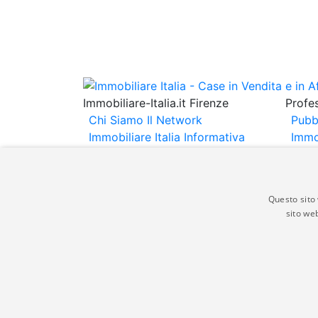
Immobiliare-Italia.it Firenze
Profes
Chi Siamo
Il Network
Pubb
Immobiliare Italia
Informativa
Immo
Privacy
Informativa Cookie
Immob
Contatti
Espo
Annu
Questo sito 
sito web
Gli annunci immobiliari presenti su immobili
non comporta l'approvazione o l'avallo da pa
italia.it quindi non è responsabile della ver
aspetto dei suddetti annunci.
© Copyright 2007 - 2026 Immobiliare-Itali