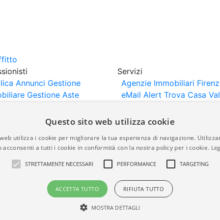
sionisti
Servizi
lica Annunci
Gestione
Agenzie Immobiliari Firen
biliare
Gestione Aste
eMail Alert
Trova Casa
Va
iliari
Portali Partner
Casa
rtazione
Importazione
Questo sito web utilizza cookie
nci da Sito Web
web utilizza i cookie per migliorare la tua esperienza di navigazione. Utilizza
 acconsenti a tutti i cookie in conformità con la nostra policy per i cookie.
Leg
are-italia.it vengono pubblicati da agenzie immobiliari e co
STRETTAMENTE NECESSARI
PERFORMANCE
TARGETING
rte di immobiliare-italia.it nè implica alcuna forma di gar
idicità, della correttezza, della completezza, della normativa
ACCETTA TUTTO
RIFIUTA TUTTO
MOSTRA DETTAGLI
a.it - Part. IVA 00587600453
Power