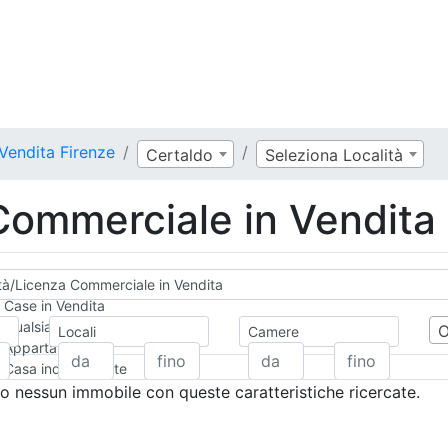
Vendita Firenze
Certaldo
Seleziona Località
 Commerciale in Vendita
ità/Licenza Commerciale in Vendita
Case in Vendita
Qualsiasi
Locali
Camere
Appartamento
Casa indipendente
Casa Semi-indipendente
 nessun immobile con queste caratteristiche ricercate.
Attico/Mansarda
Villa