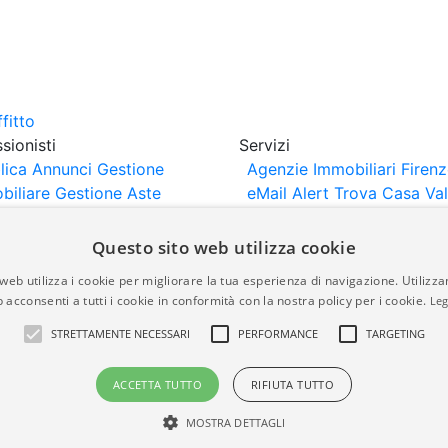
sionisti
Servizi
lica Annunci
Gestione
Agenzie Immobiliari Firen
biliare
Gestione Aste
eMail Alert
Trova Casa
Va
iliari
Portali Partner
Casa
rtazione
Importazione
Questo sito web utilizza cookie
nci da Sito Web
web utilizza i cookie per migliorare la tua esperienza di navigazione. Utilizza
 acconsenti a tutti i cookie in conformità con la nostra policy per i cookie.
Leg
are-italia.it vengono pubblicati da agenzie immobiliari e co
STRETTAMENTE NECESSARI
PERFORMANCE
TARGETING
rte di immobiliare-italia.it nè implica alcuna forma di gar
idicità, della correttezza, della completezza, della normativa
ACCETTA TUTTO
RIFIUTA TUTTO
MOSTRA DETTAGLI
a.it - Part. IVA 00587600453
Power