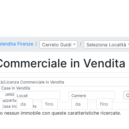
Vendita Firenze
Cerreto Guidi
Seleziona Località
 Commerciale in Vendita
ità/Licenza Commerciale in Vendita
Case in Vendita
Qualsiasi
Locali
Camere
Appartamento
Casa indipendente
Casa Semi-indipendente
 nessun immobile con queste caratteristiche ricercate.
Attico/Mansarda
Villa