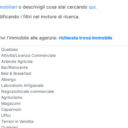
Villetta a schiera
obiliari
o descrivigli cosa stai cercando
qui
.
Rustico/Casale
Loft/Open space
ficando i filtri nel motore di ricerca.
Camera d'Albergo
Multiproprietà
Palazzo/Stabile
ivi l'immobile alle agenzie:
Box/Garage
richiesta trova immobile
Negozi e Attivita Commerciali in Vendita
Qualsiasi
Attività/Licenza Commerciale
Azienda Agricola
Bar/Ristorante
Bed & Breakfast
Albergo
Laboratorio Artigianale
Negozio/locale commerciale
Agriturismo
Magazzini
Capannoni
Uffici
Terreni in Vendita
Qualsiasi