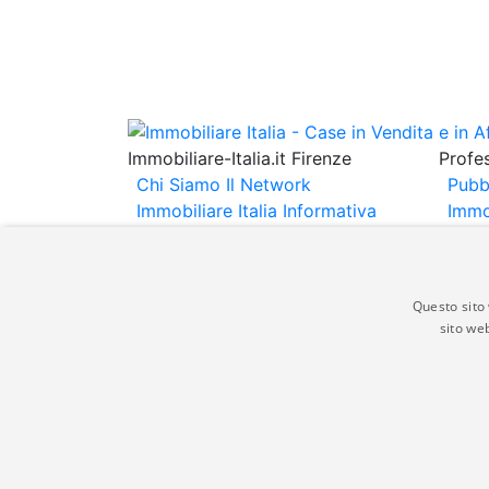
Immobiliare-Italia.it Firenze
Profes
Chi Siamo
Il Network
Pubb
Immobiliare Italia
Informativa
Immo
Privacy
Informativa Cookie
Immob
Contatti
Espo
Annu
Questo sito 
sito web
Gli annunci immobiliari presenti su immobili
non comporta l'approvazione o l'avallo da pa
italia.it quindi non è responsabile della ver
aspetto dei suddetti annunci.
© Copyright 2007 - 2026 Immobiliare-Itali