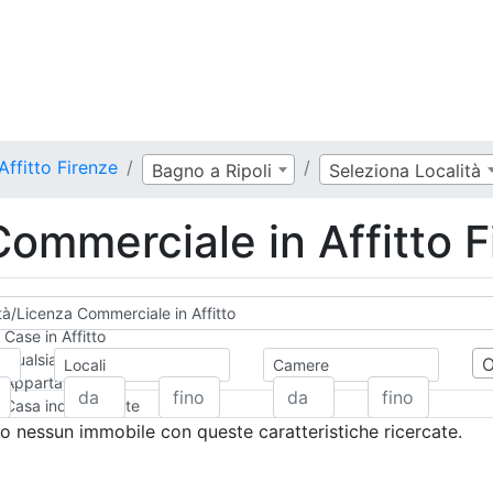
Affitto Firenze
Bagno a Ripoli
Seleziona Località
Commerciale in Affitto F
ità/Licenza Commerciale in Affitto
Case in Affitto
Qualsiasi
Locali
Camere
Appartamento
Casa indipendente
Casa Semi-indipendente
 nessun immobile con queste caratteristiche ricercate.
Attico/Mansarda
Villa