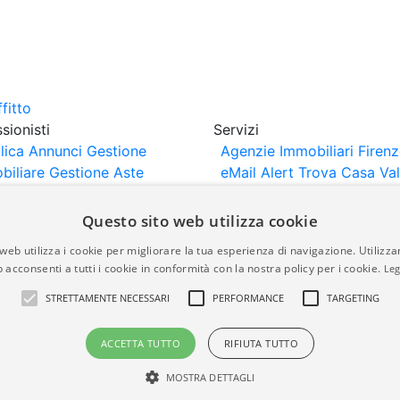
sionisti
Servizi
lica Annunci
Gestione
Agenzie Immobiliari Firen
biliare
Gestione Aste
eMail Alert
Trova Casa
Va
iliari
Portali Partner
Casa
rtazione
Importazione
Questo sito web utilizza cookie
nci da Sito Web
web utilizza i cookie per migliorare la tua esperienza di navigazione. Utilizza
 acconsenti a tutti i cookie in conformità con la nostra policy per i cookie.
Leg
are-italia.it vengono pubblicati da agenzie immobiliari e co
STRETTAMENTE NECESSARI
PERFORMANCE
TARGETING
rte di immobiliare-italia.it nè implica alcuna forma di gar
idicità, della correttezza, della completezza, della normativa
ACCETTA TUTTO
RIFIUTA TUTTO
MOSTRA DETTAGLI
a.it - Part. IVA 00587600453
Power