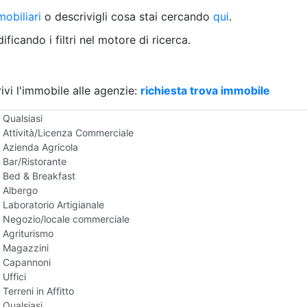
Villetta a schiera
obiliari
o descrivigli cosa stai cercando
qui
.
Rustico/Casale
Loft/Open space
ficando i filtri nel motore di ricerca.
Camera d'Albergo
Multiproprietà
Palazzo/Stabile
ivi l'immobile alle agenzie:
Box/Garage
richiesta trova immobile
Negozi e Attivita Commerciali in Affitto
Qualsiasi
Attività/Licenza Commerciale
Azienda Agricola
Bar/Ristorante
Bed & Breakfast
Albergo
Laboratorio Artigianale
Negozio/locale commerciale
Agriturismo
Magazzini
Capannoni
Uffici
Terreni in Affitto
Qualsiasi