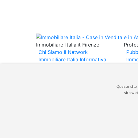
Immobiliare-Italia.it Firenze
Profes
Chi Siamo
Il Network
Pubb
Immobiliare Italia
Informativa
Immo
Privacy
Informativa Cookie
Immob
Contatti
Espo
Annu
Questo sito 
sito web
Gli annunci immobiliari presenti su immobili
non comporta l'approvazione o l'avallo da pa
italia.it quindi non è responsabile della ver
aspetto dei suddetti annunci.
© Copyright 2007 - 2026 Immobiliare-Itali