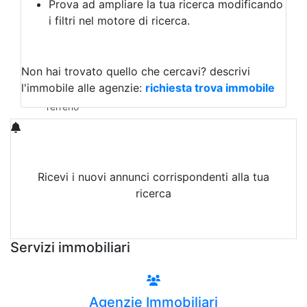
Prova ad ampliare la tua ricerca modificando
Agriturismo
i filtri nel motore di ricerca.
Magazzini
Capannoni
Uffici
Terreni in Affitto
Non hai trovato quello che cercavi?
descrivi
Qualsiasi
l'immobile alle agenzie:
richiesta trova immobile
Terreno edificabile
Terreno
Ricevi i nuovi annunci corrispondenti alla tua
ricerca
Attiva Email-Alert
Servizi immobiliari
Agenzie Immobiliari