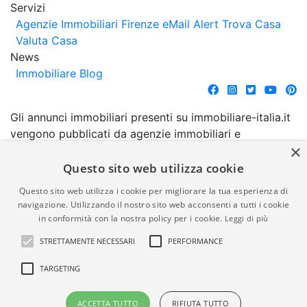
Servizi
Agenzie Immobiliari Firenze
eMail Alert
Trova Casa
Valuta Casa
News
Immobiliare Blog
Gli annunci immobiliari presenti su immobiliare-italia.it
vengono pubblicati da agenzie immobiliari e
×
costruttori. La pubblicazione degli annunci non
comporta l'approvazione o l'avallo da parte di
Questo sito web utilizza cookie
immobiliare-italia.it nè implica alcuna forma di
Questo sito web utilizza i cookie per migliorare la tua esperienza di
garanzia da parte di quest'ultima. immobiliare-italia.it
navigazione. Utilizzando il nostro sito web acconsenti a tutti i cookie
quindi non è responsabile della veridicità, della
in conformità con la nostra policy per i cookie.
Leggi di più
correttezza, della completezza, della normativa in
STRETTAMENTE NECESSARI
PERFORMANCE
materia di privacy e/o di alcun altro aspetto dei
suddetti annunci.
TARGETING
© Copyright 2007 - 2026
Powered by
ACCETTA TUTTO
RIFIUTA TUTTO