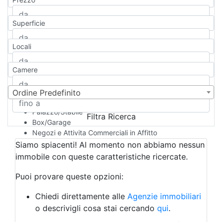
Appartamento
Casa indipendente
Superficie
Casa Semi-indipendente
Attico/Mansarda
Locali
Villa
Villetta a schiera
Camere
Rustico/Casale
Loft/Open space
Camera d'Albergo
Ordine Predefinito
Multiproprietà
Palazzo/Stabile
Filtra Ricerca
Box/Garage
Negozi e Attivita Commerciali in Affitto
Qualsiasi
Siamo spiacenti! Al momento non abbiamo nessun
Attività/Licenza Commerciale
immobile con queste caratteristiche ricercate.
Azienda Agricola
Bar/Ristorante
Puoi provare queste opzioni:
Bed & Breakfast
Albergo
Chiedi direttamente alle
Agenzie immobiliari
Laboratorio Artigianale
o descrivigli cosa stai cercando
qui
.
Negozio/locale commerciale