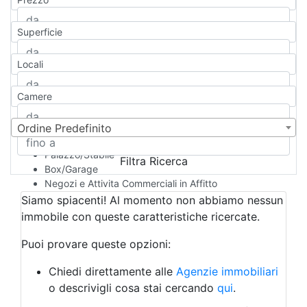
Appartamento
Casa indipendente
Superficie
Casa Semi-indipendente
Attico/Mansarda
Locali
Villa
Villetta a schiera
Camere
Rustico/Casale
Loft/Open space
Camera d'Albergo
Ordine Predefinito
Multiproprietà
Palazzo/Stabile
Filtra Ricerca
Box/Garage
Negozi e Attivita Commerciali in Affitto
Qualsiasi
Siamo spiacenti! Al momento non abbiamo nessun
Attività/Licenza Commerciale
immobile con queste caratteristiche ricercate.
Azienda Agricola
Bar/Ristorante
Puoi provare queste opzioni:
Bed & Breakfast
Albergo
Chiedi direttamente alle
Agenzie immobiliari
Laboratorio Artigianale
o descrivigli cosa stai cercando
qui
.
Negozio/locale commerciale