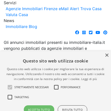
Servizi
Agenzie Immobiliari Firenze
eMail Alert
Trova Casa
Valuta Casa
News
Immobiliare Blog
Gli annunci immobiliari presenti su immobiliare-italia.it
vengono pubblicati da agenzie immobiliari e
×
costruttori. La pubblicazione degli annunci non
comporta l'approvazione o l'avallo da parte di
Questo sito web utilizza cookie
immobiliare-italia.it nè implica alcuna forma di
Questo sito web utilizza i cookie per migliorare la tua esperienza di
garanzia da parte di quest'ultima. immobiliare-italia.it
navigazione. Utilizzando il nostro sito web acconsenti a tutti i cookie
quindi non è responsabile della veridicità, della
in conformità con la nostra policy per i cookie.
Leggi di più
correttezza, della completezza, della normativa in
STRETTAMENTE NECESSARI
PERFORMANCE
materia di privacy e/o di alcun altro aspetto dei
suddetti annunci.
TARGETING
© Copyright 2007 - 2026
Powered by
ACCETTA TUTTO
RIFIUTA TUTTO