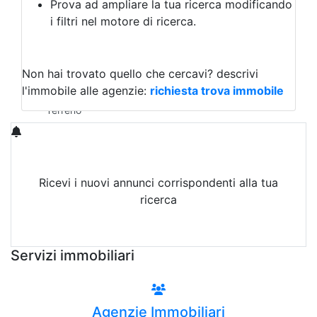
Prova ad ampliare la tua ricerca modificando
Agriturismo
i filtri nel motore di ricerca.
Magazzini
Capannoni
Uffici
Terreni in Affitto
Non hai trovato quello che cercavi?
descrivi
Qualsiasi
l'immobile alle agenzie:
richiesta trova immobile
Terreno edificabile
Terreno
Ricevi i nuovi annunci corrispondenti alla tua
ricerca
Attiva Email-Alert
Servizi immobiliari
Agenzie Immobiliari