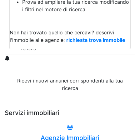
Prova ad ampliare la tua ricerca modificando
Agriturismo
i filtri nel motore di ricerca.
Magazzini
Capannoni
Uffici
Terreni in Vendita
Non hai trovato quello che cercavi?
descrivi
Qualsiasi
l'immobile alle agenzie:
richiesta trova immobile
Terreno edificabile
Terreno
Ricevi i nuovi annunci corrispondenti alla tua
ricerca
Attiva Email-Alert
Servizi immobiliari
Agenzie Immobiliari