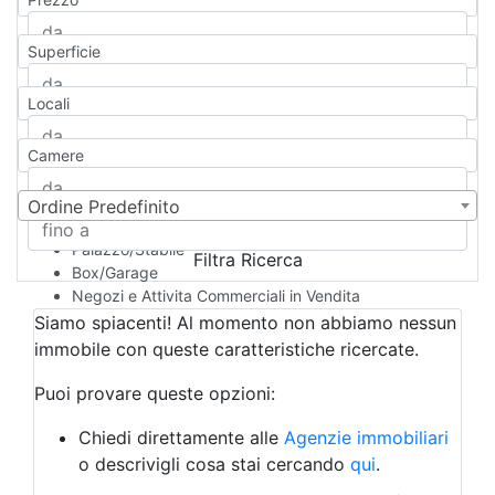
Appartamento
Casa indipendente
Superficie
Casa Semi-indipendente
Attico/Mansarda
Locali
Villa
Villetta a schiera
Camere
Rustico/Casale
Loft/Open space
Camera d'Albergo
Ordine Predefinito
Multiproprietà
Palazzo/Stabile
Filtra Ricerca
Box/Garage
Negozi e Attivita Commerciali in Vendita
Qualsiasi
Siamo spiacenti! Al momento non abbiamo nessun
Attività/Licenza Commerciale
immobile con queste caratteristiche ricercate.
Azienda Agricola
Bar/Ristorante
Puoi provare queste opzioni:
Bed & Breakfast
Albergo
Chiedi direttamente alle
Agenzie immobiliari
Laboratorio Artigianale
o descrivigli cosa stai cercando
qui
.
Negozio/locale commerciale