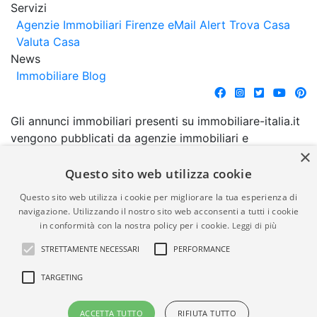
Servizi
Agenzie Immobiliari Firenze
eMail Alert
Trova Casa
Valuta Casa
News
Immobiliare Blog
Gli annunci immobiliari presenti su immobiliare-italia.it
vengono pubblicati da agenzie immobiliari e
×
costruttori. La pubblicazione degli annunci non
comporta l'approvazione o l'avallo da parte di
Questo sito web utilizza cookie
immobiliare-italia.it nè implica alcuna forma di
Questo sito web utilizza i cookie per migliorare la tua esperienza di
garanzia da parte di quest'ultima. immobiliare-italia.it
navigazione. Utilizzando il nostro sito web acconsenti a tutti i cookie
quindi non è responsabile della veridicità, della
in conformità con la nostra policy per i cookie.
Leggi di più
correttezza, della completezza, della normativa in
STRETTAMENTE NECESSARI
PERFORMANCE
materia di privacy e/o di alcun altro aspetto dei
suddetti annunci.
TARGETING
© Copyright 2007 - 2026
Powered by
ACCETTA TUTTO
RIFIUTA TUTTO