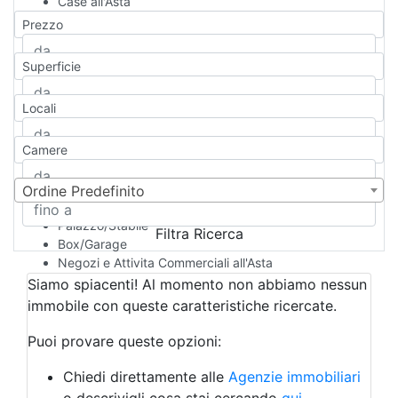
Case all'Asta
Qualsiasi
Prezzo
Appartamento
Casa indipendente
Superficie
Casa Semi-indipendente
Attico/Mansarda
Locali
Villa
Villetta a schiera
Camere
Rustico/Casale
Loft/Open space
Camera d'Albergo
Ordine Predefinito
Multiproprietà
Palazzo/Stabile
Filtra Ricerca
Box/Garage
Negozi e Attivita Commerciali all'Asta
Qualsiasi
Siamo spiacenti! Al momento non abbiamo nessun
Attività/Licenza Commerciale
immobile con queste caratteristiche ricercate.
Azienda Agricola
Bar/Ristorante
Puoi provare queste opzioni:
Bed & Breakfast
Albergo
Chiedi direttamente alle
Agenzie immobiliari
Laboratorio Artigianale