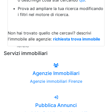
o descrivigli cosa stai cercando
qui
.
Negozio/locale commerciale
Prova ad ampliare la tua ricerca modificando
Agriturismo
i filtri nel motore di ricerca.
Magazzini
Capannoni
Uffici
Terreni all'Asta
Non hai trovato quello che cercavi?
descrivi
Qualsiasi
l'immobile alle agenzie:
richiesta trova immobile
Terreno edificabile
Terreno
Servizi immobiliari
Agenzie Immobiliari
Agenzie immobiliari Firenze
Pubblica Annunci