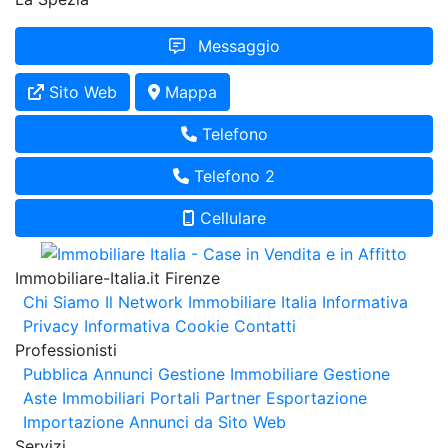
Messaggio
Sito Web
Mappa
Telefono
Telefono 2
Cellulare
Immobiliare-Italia.it Firenze
Chi Siamo
Il Network Immobiliare Italia
Informativa
Privacy
Informativa Cookie
Contatti
Professionisti
Pubblica Annunci
Gestione Immobiliare
Gestione
Aste Immobiliari
Portali Partner Esportazione
Importazione Annunci da Sito Web
Servizi