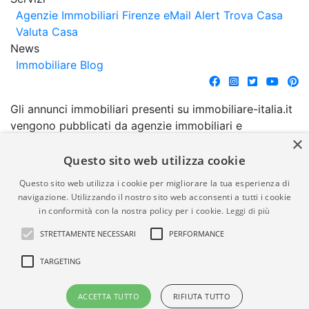
Agenzie Immobiliari Firenze
eMail Alert
Trova Casa
Valuta Casa
News
Immobiliare Blog
Gli annunci immobiliari presenti su immobiliare-italia.it
vengono pubblicati da agenzie immobiliari e
×
costruttori. La pubblicazione degli annunci non
comporta l'approvazione o l'avallo da parte di
Questo sito web utilizza cookie
immobiliare-italia.it nè implica alcuna forma di
Questo sito web utilizza i cookie per migliorare la tua esperienza di
garanzia da parte di quest'ultima. immobiliare-italia.it
navigazione. Utilizzando il nostro sito web acconsenti a tutti i cookie
quindi non è responsabile della veridicità, della
in conformità con la nostra policy per i cookie.
Leggi di più
correttezza, della completezza, della normativa in
STRETTAMENTE NECESSARI
PERFORMANCE
materia di privacy e/o di alcun altro aspetto dei
suddetti annunci.
TARGETING
© Copyright 2007 - 2026
Powered by
ACCETTA TUTTO
RIFIUTA TUTTO
Immobiliare-Italia.it - Part. IVA
Gestionale Immobiliare